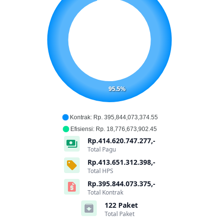
95.5%
Kontrak: Rp. 395,844,073,374.55
Efisiensi: Rp. 18,776,673,902.45
Rp.414.620.747.277,-
payments
Total Pagu
Rp.413.651.312.398,-
sell
Total HPS
Rp.395.844.073.375,-
request_quote
Total Kontrak
122 Paket
archive
Total Paket