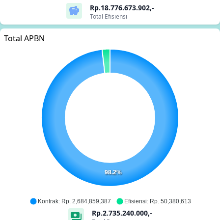
Rp.18.776.673.902,-
savings
Total Efisiensi
Total APBN
98.2%
Kontrak: Rp. 2,684,859,387
Efisiensi: Rp. 50,380,613
Rp.2.735.240.000,-
payments