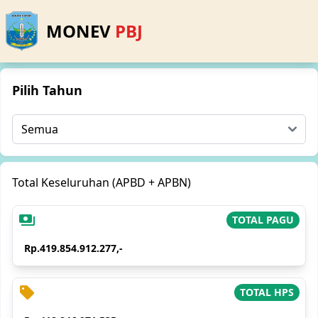
MONEV
PBJ
Pilih Tahun
Total Keseluruhan (APBD + APBN)
payments
TOTAL PAGU
Rp.419.854.912.277,-
sell
TOTAL HPS