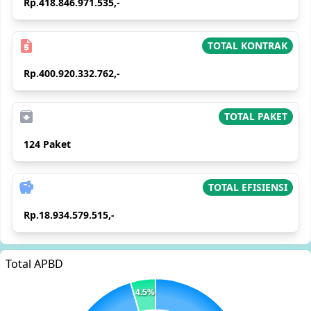
Rp.418.846.971.535,-
request_quote
TOTAL KONTRAK
Rp.400.920.332.762,-
archive
TOTAL PAKET
124 Paket
savings
TOTAL EFISIENSI
Rp.18.934.579.515,-
Total APBD
4.5%