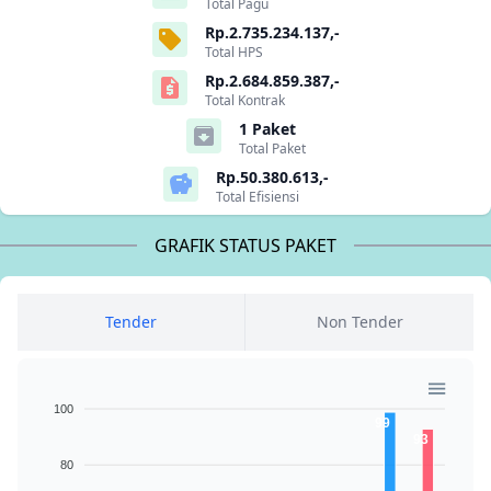
Total Pagu
Rp.2.735.234.137,-
sell
Total HPS
Rp.2.684.859.387,-
request_quote
Total Kontrak
1 Paket
archive
Total Paket
Rp.50.380.613,-
savings
Total Efisiensi
GRAFIK STATUS PAKET
Tender
Non Tender
100
99
93
80