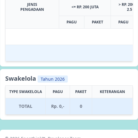
JENIS
> RP. 200 J
<= RP. 200 JUTA
PENGADAAN
2.5 M
PAGU
PAKET
PAGU
Swakelola
Tahun 2026
TYPE SWAKELOLA
PAGU
PAKET
KETERANGAN
TOTAL
Rp. 0,-
0