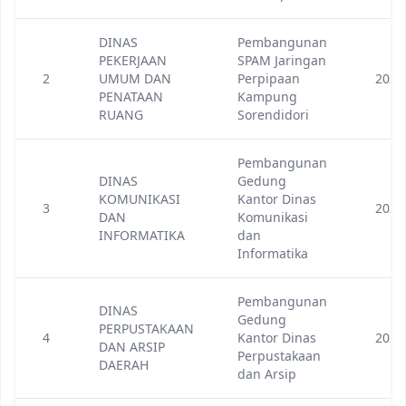
DINAS
Pembangunan
PEKERJAAN
SPAM Jaringan
2
UMUM DAN
Perpipaan
2023
PENATAAN
Kampung
RUANG
Sorendidori
Pembangunan
DINAS
Gedung
KOMUNIKASI
Kantor Dinas
3
2023
DAN
Komunikasi
INFORMATIKA
dan
Informatika
Pembangunan
DINAS
Gedung
PERPUSTAKAAN
4
Kantor Dinas
2023
DAN ARSIP
Perpustakaan
DAERAH
dan Arsip