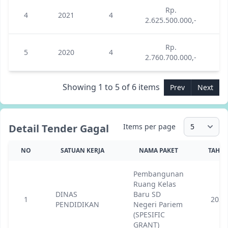
Rp.
4
2021
4
2.625.500.000,-
2.
Rp.
5
2020
4
2.760.700.000,-
2.
Showing 1 to 5 of 6 items
Prev
Next
Detail Tender Gagal
Items per page
NO
SATUAN KERJA
NAMA PAKET
TAHU
Pembangunan
Ruang Kelas
DINAS
Baru SD
1
2024
PENDIDIKAN
Negeri Pariem
(SPESIFIC
GRANT)