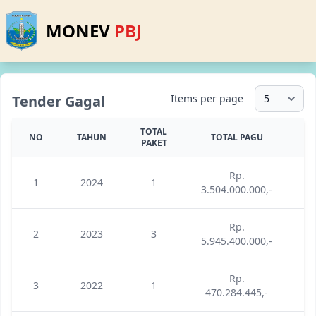
MONEV
PBJ
Tender Gagal
Items per page
TOTAL
NO
TAHUN
TOTAL PAGU
PAKET
Rp.
1
2024
1
3.504.000.000,-
3.
Rp.
2
2023
3
5.945.400.000,-
5.
Rp.
3
2022
1
470.284.445,-
4